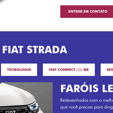
ENTRAR EM CONTATO
 FIAT STRADA
TECNOLOGIA
FIAT CONNECT //// ME
SE
O VERDAD
LUGARES 
Todo mundo pode viajar co