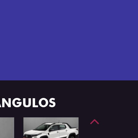
e 4 portas.
 ÂNGULOS
Anterior