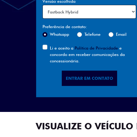
Versão escolhida
Preferência de contato:
Whatsapp
Telefone
Email
Li e aceito a
Política de Privacidade
e
concordo em receber comunicações da
concessionária.
ENTRAR EM CONTATO
VISUALIZE O VEÍCULO 