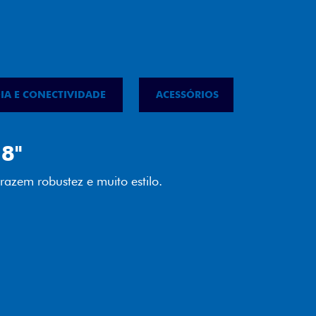
IA E CONECTIVIDADE
ACESSÓRIOS
IPVA
LED
almente em LED garante melhor
ilidade e mais economia para você.