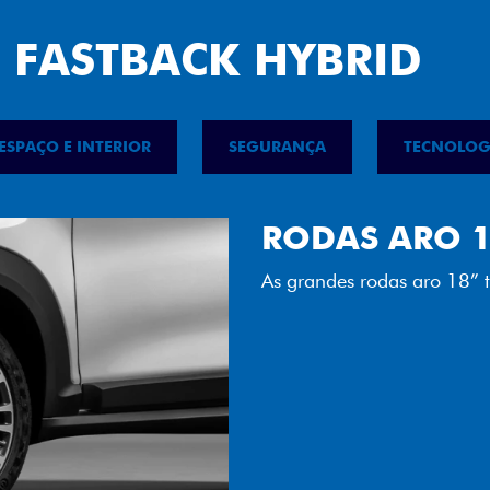
 FASTBACK HYBRID
ESPAÇO E INTERIOR
SEGURANÇA
TECNOLOG
FAROL FULL 
Tecnologia dos faróis tot
luminosidade, maior durab