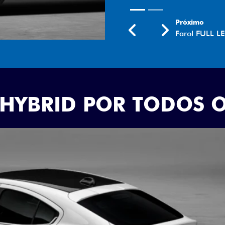
Próximo
Previous
Next
Rodas aro 18
 HYBRID POR TODOS 