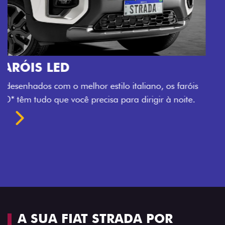
O VERDADEIRO 5 LUGARES E 4
PORTAS
Todo mundo pode viajar confortável na Fiat Strada,
que conta com cabine dupla de 5 lugares e 4 portas.
Próximo
Previous
Next
Espaço e conforto
A SUA FIAT STRADA POR