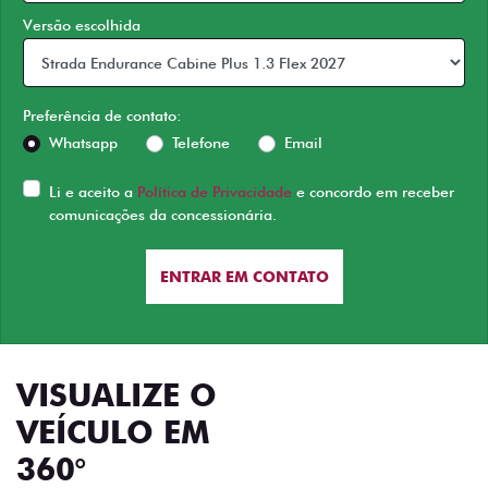
Versão escolhida
Preferência de contato:
Whatsapp
Telefone
Email
Li e aceito a
Política de Privacidade
e concordo em receber
comunicações da concessionária.
ENTRAR EM CONTATO
VISUALIZE O
VEÍCULO EM
360°