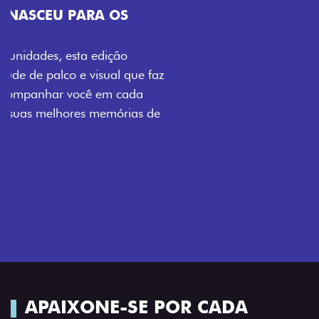
VISUAL COM ENERGIA LOLLABR
Se liga no que compõe a identidade exclusiva do
festival: série numerada, adesivo lateral LollaBR e a
soleira temática que reforçam a exclusividade,
enquanto os detalhes escurecidos, o teto bicolor e as
rodas de liga-leve aro 16” em preto brilhante
completam o visual com ainda mais estilo.
APAIXONE-SE POR CADA