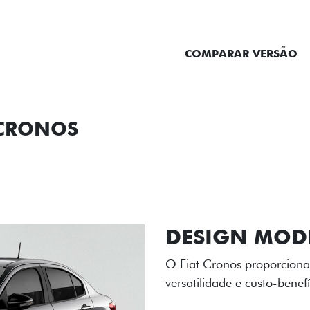
ENTRAR EM CONTATO
COMPARAR VERSÃO
 CRONOS
ORMANCE
SEGURANÇA
ACESSÓRIOS
SER
RODAS DE LI
As rodas de liga leve com
diamantado elevam o estil
personalidade para cada v