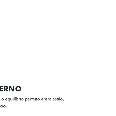
VIÇOS
FIAT + SEM PARAR
GA-LEVE
 desenho dinâmico e acabamento
o do Fiat Cronos, trazendo mais
iagem.