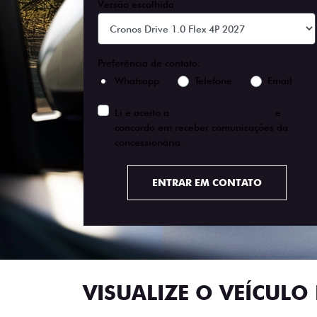
Versão escolhida
Preferência de contato:
Whatsapp
Telefone
Email
Li e aceito a
Política de Privacidade
e
concordo em receber comunicações da
concessionária.
ENTRAR EM CONTATO
VISUALIZE O VEÍCULO 