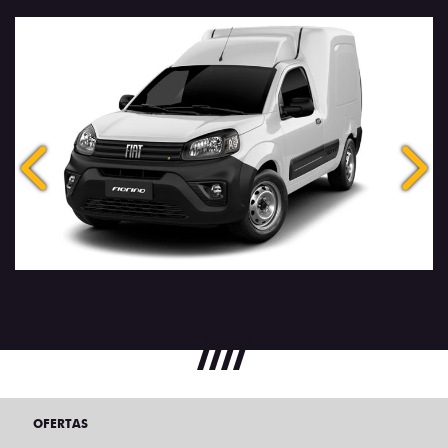
Anterior
Próx
OFERTAS