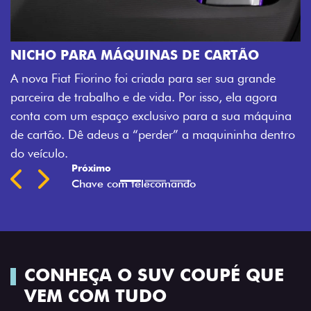
CHAVE COM TELECOMANDO
de
Agora, a chave da sua nova Fiorino pode abrir o
ra
veículo também à distância, e não mais somente pe
quina
fechadura. São detalhes como esse que trazem ain
entro
mais fluidez para o seu dia de trabalho.
Previous
Next
CONHEÇA O SUV COUPÉ QUE
VEM COM TUDO