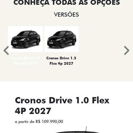
VERSÕES
Anterior
P
Cronos Drive 1.0
Cronos Drive 1.3
Flex 4P 2027
Flex 4p 2027
Cronos Drive 1.0 Flex
4P 2027
a partir de R$ 109.990,00