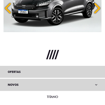
Anterior
Próx
OFERTAS
NOVOS
TITANO