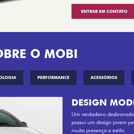
ENTRAR EM CONTATO
OBRE O MOBI
OLOGIA
PERFORMANCE
ACESSÓRIOS
CINCO OPÇÕE
O Fiat Mobi tem sempre um
entre o Preto Vulcano, Ver
Bari e Cinza Silverstone.