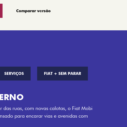
Comparar versão
SERVIÇOS
FIAT + SEM PARAR
S DE CORES
a opção de cor que é a sua cara. Escolha
melho Montecarlo, Branco Banchisa, Prata