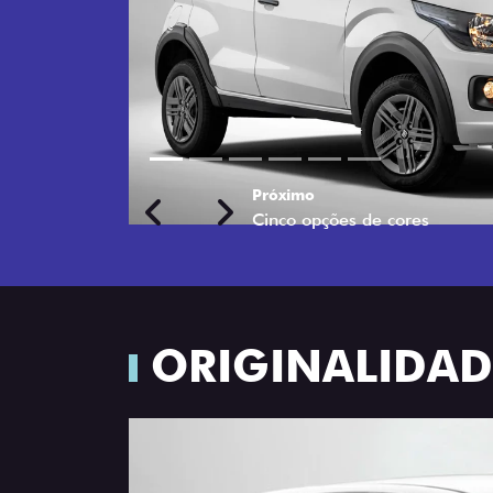
Próximo
Previous
Next
Rodas de liga leve
ORIGINALIDADE