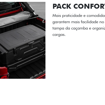
PACK OFF-R
Prepare sua picape para q
engate de reboque para at
lamas e overbumper, ofer
proteção extra para a carr
para enfrentar qualquer te
Próximo
Previous
Next
Pack tecnolog