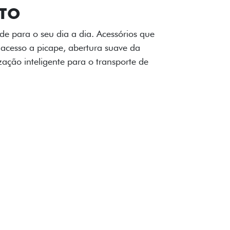
OAD
ualquer desafio. O Pack off-road combina
é 3,5 toneladas, alargadores de para-
ecendo mais capacidade de reboque,
oceria e um visual ainda mais imponente
rreno com confiança.
ia