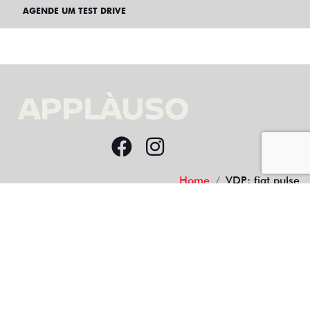
AGENDE UM TEST DRIVE
Home
VDP: fiat pulse
Desacelere. Seu bem maior é a vida.
02.084.388/0001-81