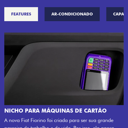
FEATURES
AR-CONDICIONADO
CAPAC
CHAVE COM
Agora, a chave d
ARA MÁQUINAS DE CARTÃO
veículo também 
Fiorino foi criada para ser sua grande
fechadura. São 
rabalho e de vida. Por isso, ela agora
mais fluidez par