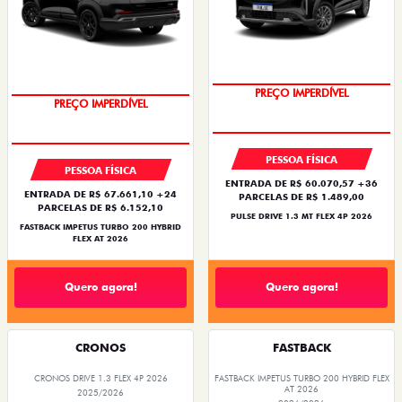
PREÇO IMPERDÍVEL
PREÇO IMPERDÍVEL
PESSOA FÍSICA
PESSOA FÍSICA
ENTRADA DE R$ 60.070,57 +36
ENTRADA DE R$ 67.661,10 +24
PARCELAS DE R$ 1.489,00
PARCELAS DE R$ 6.152,10
PULSE DRIVE 1.3 MT FLEX 4P 2026
FASTBACK IMPETUS TURBO 200 HYBRID
FLEX AT 2026
Quero agora!
Quero agora!
CRONOS
FASTBACK
CRONOS DRIVE 1.3 FLEX 4P 2026
FASTBACK IMPETUS TURBO 200 HYBRID FLEX
AT 2026
2025/2026