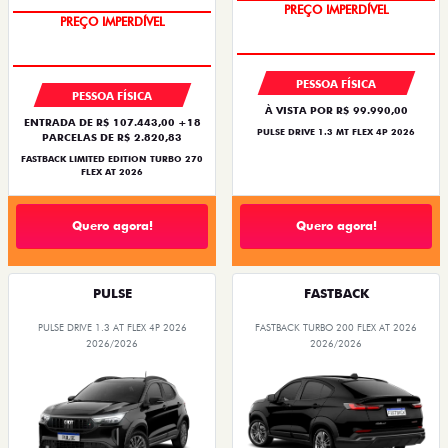
PREÇO IMPERDÍVEL
PREÇO IMPERDÍVEL
PESSOA FÍSICA
PESSOA FÍSICA
À VISTA POR R$ 99.990,00
ENTRADA DE R$ 107.443,00 +18
PULSE DRIVE 1.3 MT FLEX 4P 2026
PARCELAS DE R$ 2.820,83
FASTBACK LIMITED EDITION TURBO 270
FLEX AT 2026
Quero agora!
Quero agora!
PULSE
FASTBACK
PULSE DRIVE 1.3 AT FLEX 4P 2026
FASTBACK TURBO 200 FLEX AT 2026
2026/2026
2026/2026