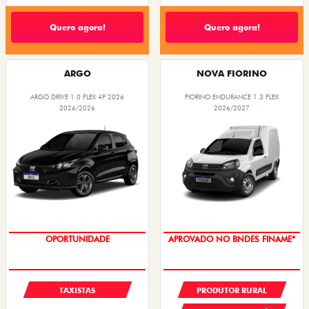
Quero agora!
Quero agora!
ARGO
NOVA FIORINO
ARGO DRIVE 1.0 FLEX 4P 2026
FIORINO ENDURANCE 1.3 FLEX
2026/2026
2026/2027
OPORTUNIDADE
APROVADO NO BNDES FINAME*
TAXISTAS
PRODUTOR RURAL