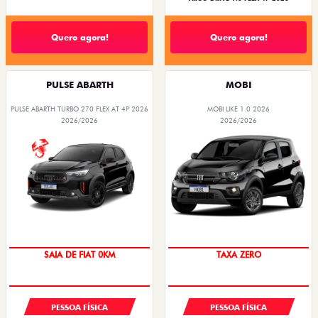
Quero agora!
Quero agora!
PULSE ABARTH
MOBI
PULSE ABARTH TURBO 270 FLEX AT 4P 2026
MOBI LIKE 1.0 2026
2026/2026
2026/2026
SAIA DE FIAT 0KM
TAXA ZERO
PESSOA FÍSICA
PESSOA FÍSICA