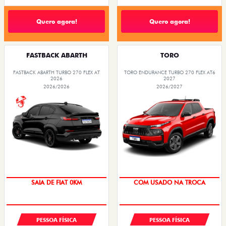
Quero agora!
Quero agora!
FASTBACK ABARTH
TORO
FASTBACK ABARTH TURBO 270 FLEX AT
TORO ENDURANCE TURBO 270 FLEX AT6
2026
2027
2026/2026
2026/2027
SAIA DE FIAT 0KM
COM USADO NA TROCA
PESSOA FÍSICA
PESSOA FÍSICA