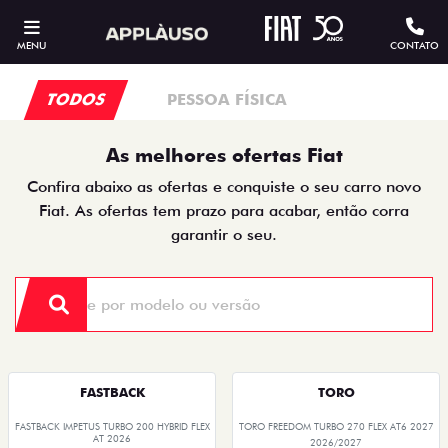
MENU
CONTATO
TODOS
PESSOA FÍSICA
As melhores ofertas Fiat
Confira abaixo as ofertas e conquiste o seu carro novo
Fiat. As ofertas tem prazo para acabar, então corra
garantir o seu.
FASTBACK
TORO
FASTBACK IMPETUS TURBO 200 HYBRID FLEX
TORO FREEDOM TURBO 270 FLEX AT6 2027
AT 2026
2026/2027