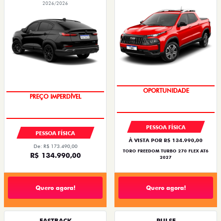
2026/2026
OPORTUNIDADE
PREÇO IMPERDÍVEL
PESSOA FÍSICA
PESSOA FÍSICA
À VISTA POR R$ 134.990,00
De: R$ 173.490,00
TORO FREEDOM TURBO 270 FLEX AT6
R$ 134.990,00
2027
Quero agora!
Quero agora!
FASTBACK
PULSE