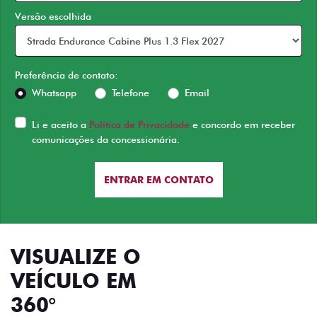
Versão escolhida
Preferência de contato:
Whatsapp
Telefone
Email
Li e aceito a
Política de Privacidade
e concordo em receber
comunicações da concessionária.
ENTRAR EM CONTATO
VISUALIZE O
VEÍCULO EM
360°