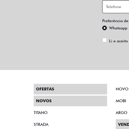
Preferência de
Whatsapp
Li e aceito
OFERTAS
NOVO
NOVOS
MOBI
TITANO
ARGO
STRADA
VEND