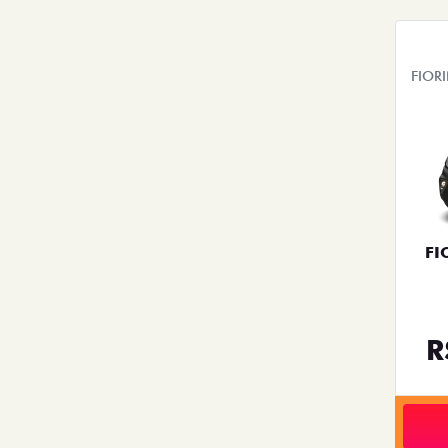
FIOR
FI
R