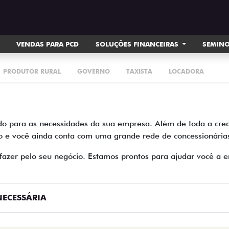
VENDAS PARA PCD
SOLUÇÕES FINANCEIRAS
SEMIN
PRODUTOR RURAL
GOVERNO
TAXISTA
LOCADORA
do para as necessidades da sua empresa. Além de toda a cred
e você ainda conta com uma grande rede de concessionárias 
zer pelo seu negócio. Estamos prontos para ajudar você a en
ECESSÁRIA