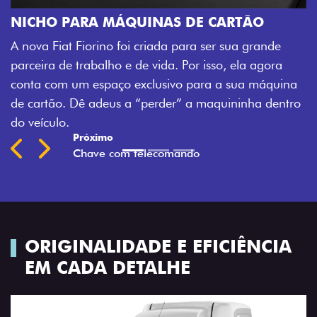
Agora, a chave da su
 MÁQUINAS DE CARTÃO
veículo também à dis
no foi criada para ser sua grande
fechadura. São detal
lho e de vida. Por isso, ela agora
mais fluidez para o s
paço exclusivo para a sua máquina
Previous
Next
eus a “perder” a maquininha dentro
ORIGINALIDADE E EFICIÊNCIA
EM CADA DETALHE