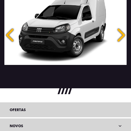
Anterior
Próx
OFERTAS
NOVOS