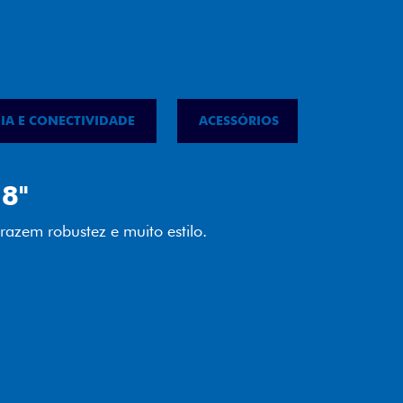
IA E CONECTIVIDADE
ACESSÓRIOS
IPVA
LED
almente em LED garante melhor
ilidade e mais economia para você.