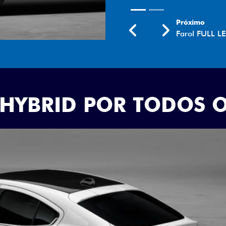
Próximo
Previous
Next
Rodas aro 18
 HYBRID POR TODOS 