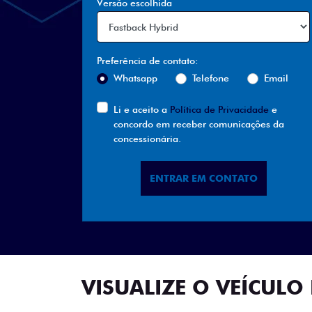
Versão escolhida
Preferência de contato:
Whatsapp
Telefone
Email
Li e aceito a
Política de Privacidade
e
concordo em receber comunicações da
concessionária.
ENTRAR EM CONTATO
VISUALIZE O VEÍCULO 