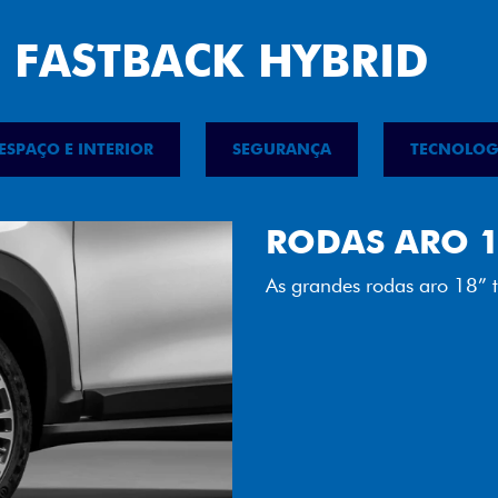
 FASTBACK HYBRID
ESPAÇO E INTERIOR
SEGURANÇA
TECNOLOG
FAROL FULL 
Tecnologia dos faróis tot
luminosidade, maior durab