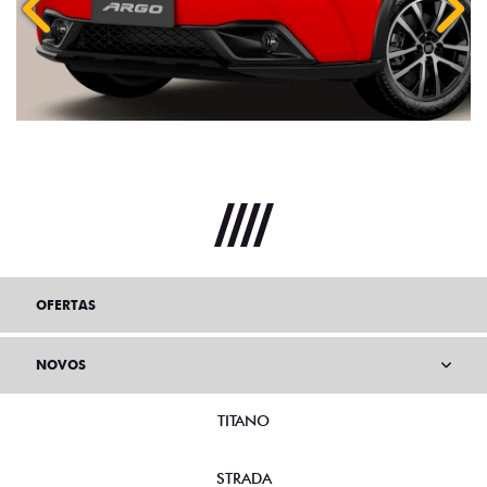
Anterior
Próx
OFERTAS
NOVOS
TITANO
STRADA