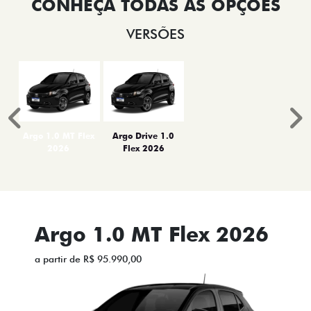
VERSÕES
Anterior
P
Argo 1.0 MT Flex
Argo Drive 1.0
2026
Flex 2026
Argo 1.0 MT Flex 2026
a partir de R$ 95.990,00