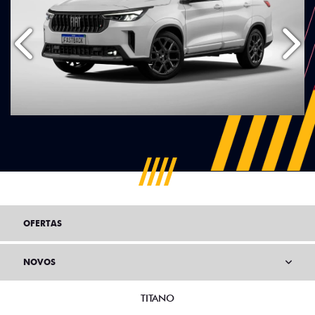
Anterior
Próx
OFERTAS
NOVOS
TITANO