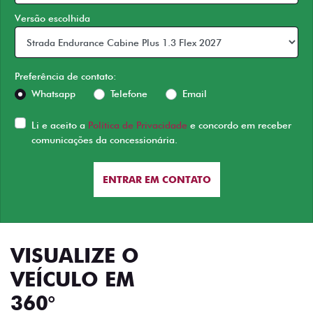
Versão escolhida
Preferência de contato:
Whatsapp
Telefone
Email
Li e aceito a
Política de Privacidade
e concordo em receber
comunicações da concessionária.
ENTRAR EM CONTATO
VISUALIZE O
VEÍCULO EM
360°