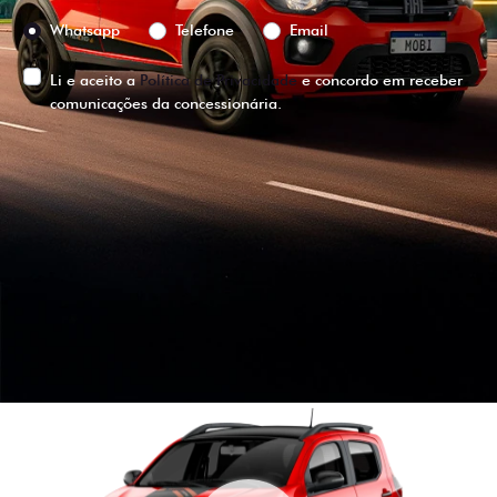
Preferência de contato:
Whatsapp
Telefone
Email
Li e aceito a
Política de Privacidade
e concordo em receber
comunicações da concessionária.
ENTRAR EM CONTATO
VISUALIZE O
VEÍCULO EM
360°