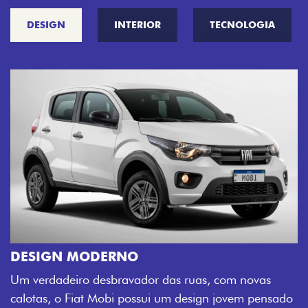
DESIGN
INTERIOR
TECNOLOGIA
CINCO OPÇÕES DE CORES
O Fiat Mobi tem sempre uma opção de cor que
sua cara. Escolha entre o Preto Vulcano, Verme
 novas
Montecarlo, Branco Banchisa, Prata Bari e Cin
em pensado
Silverstone.