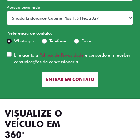
Versão escolhida
Preferência de contato:
Whatsapp
Telefone
Email
Li e aceito a
Política de Privacidade
e concordo em receber
comunicações da concessionária.
ENTRAR EM CONTATO
VISUALIZE O
VEÍCULO EM
360°