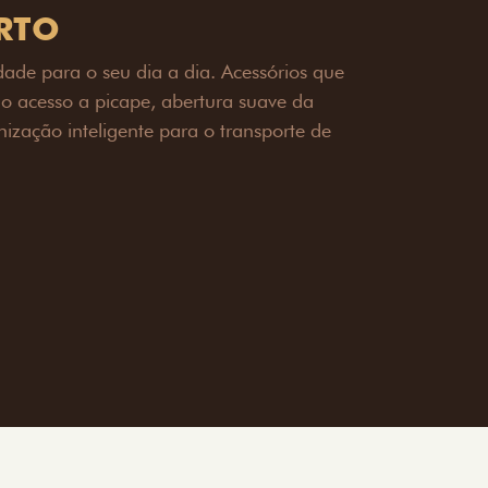
OAD
ualquer desafio. O Pack off-road combina
é 3,5 toneladas, alargadores de para-
ecendo mais capacidade de reboque,
oceria e um visual ainda mais imponente
rreno com confiança.
ia