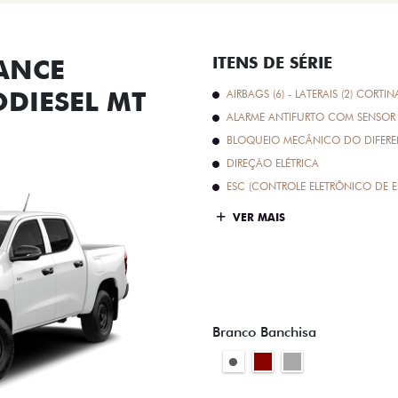
ANCE
ITENS DE SÉRIE
ODIESEL MT
AIRBAGS (6) - LATERAIS (2) CORTIN
ALARME ANTIFURTO COM SENSOR 
BLOQUEIO MECÂNICO DO DIFEREN
DIREÇÃO ELÉTRICA
ESC (CONTROLE ELETRÔNICO DE E
VER MAIS
Branco Banchisa