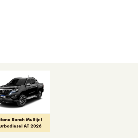
itano Ranch Multijet
urbodiesel AT 2026