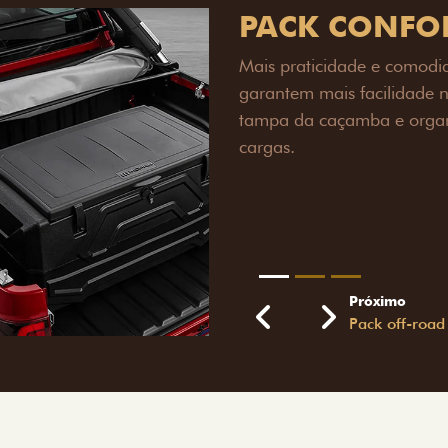
PACK OFF-R
Prepare sua picape para q
engate de reboque para at
lamas e overbumper, ofer
proteção extra para a carr
para enfrentar qualquer te
Próximo
Previous
Next
Pack tecnolog