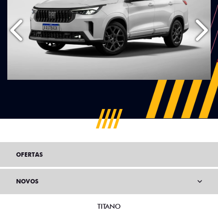
Anterior
Próx
OFERTAS
NOVOS
TITANO