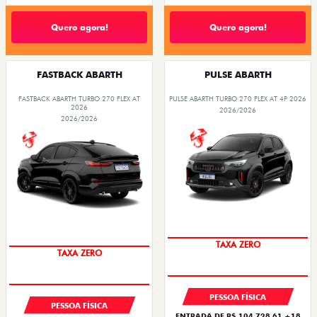
Quero agora!
Quero agora!
FASTBACK ABARTH
PULSE ABARTH
FASTBACK ABARTH TURBO 270 FLEX AT
PULSE ABARTH TURBO 270 FLEX AT 4P 2026
2026
2026/2026
2026/2026
SAIA DE FIAT 0KM
SAIA DE FIAT 0KM
TAXA ZERO
TAXA ZERO
PESSOA FÍSICA
PESSOA FÍSICA
ENTRADA DE R$ 104.728,61 +18