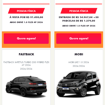
PESSOA FÍSICA
PESSOA FÍSICA
À VISTA POR R$ 91.490,00
ENTRADA DE R$ 54.967,04 +30
PARCELAS DE R$ 1.379,00
ARGO DRIVE 1.0 FLEX 4P 2026
ARGO DRIVE 1.0 FLEX 4P 2026
Quero agora!
Quero agora!
FASTBACK
MOBI
FASTBACK IMPETUS TURBO 200 HYBRID FLEX
MOBI LIKE 1.0 2026
AT 2026
2026/2026
2026/2026
PREÇO IMPERDÍVEL