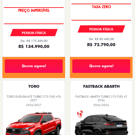
TAXA ZERO
PREÇO IMPERDÍVEL
OPORTUNIDADE
PESSOA FÍSICA
PESSOA FÍSICA
De: R$ 85.490,00
De: R$ 173.490,00
R$ 72.790,00
R$ 134.990,00
Quero agora!
Quero agora!
TORO
FASTBACK ABARTH
TORO ENDURANCE TURBO 270 FLEX AT6
FASTBACK ABARTH TURBO 270 FLEX AT
2027
2026
2026/2027
2026/2026