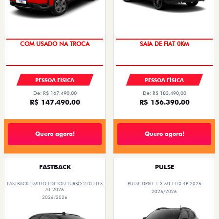
OPORTUNIDADE
COM USADO NA TROCA
SAIA DE FIAT 0KM
PREÇO IMPERDÍVEL
PESSOA FÍSICA
PESSOA FÍSICA
De: R$ 167.490,00
De: R$ 183.490,00
R$ 147.490,00
R$ 156.390,00
Quero agora!
Quero agora!
FASTBACK
PULSE
FASTBACK LIMITED EDITION TURBO 270 FLEX
PULSE DRIVE 1.3 MT FLEX 4P 2026
AT 2026
2026/2026
2026/2026