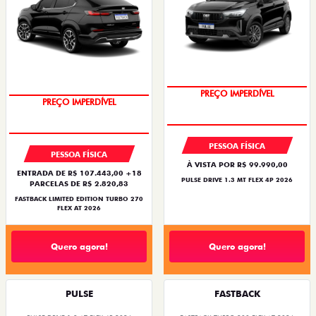
OPORTUNIDADE
COM USADO NA TROCA
PREÇO IMPERDÍVEL
PREÇO IMPERDÍVEL
PESSOA FÍSICA
PESSOA FÍSICA
À VISTA POR R$ 99.990,00
ENTRADA DE R$ 107.443,00 +18
PULSE DRIVE 1.3 MT FLEX 4P 2026
PARCELAS DE R$ 2.820,83
FASTBACK LIMITED EDITION TURBO 270
FLEX AT 2026
Quero agora!
Quero agora!
PULSE
FASTBACK