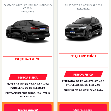
FASTBACK IMPETUS TURBO 200 HYBRID FLEX
PULSE DRIVE 1.3 MT FLEX 4P 2026
AT 2026
2026/2026
2026/2026
OPORTUNIDADE
PREÇO IMPERDÍVEL
PREÇO IMPERDÍVEL
OPORTUNIDADE
PESSOA FÍSICA
PESSOA FÍSICA
ENTRADA DE R$ 60.070,57 +36
ENTRADA DE R$ 67.661,10 +24
PARCELAS DE R$ 1.489,00
PARCELAS DE R$ 6.152,10
PULSE DRIVE 1.3 MT FLEX 4P 2026
FASTBACK IMPETUS TURBO 200 HYBRID
FLEX AT 2026
Quero agora!
Quero agora!