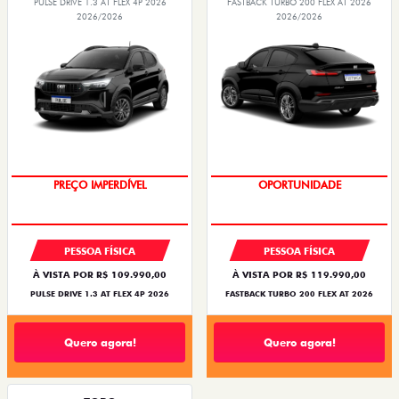
PULSE DRIVE 1.3 AT FLEX 4P 2026
FASTBACK TURBO 200 FLEX AT 2026
2026/2026
2026/2026
O SUV AUTOMÁTICO MAIS
BARATO DO BRASIL
OPORTUNIDADE
PREÇO IMPERDÍVEL
PESSOA FÍSICA
PESSOA FÍSICA
À VISTA POR R$ 109.990,00
À VISTA POR R$ 119.990,00
PULSE DRIVE 1.3 AT FLEX 4P 2026
FASTBACK TURBO 200 FLEX AT 2026
Quero agora!
Quero agora!