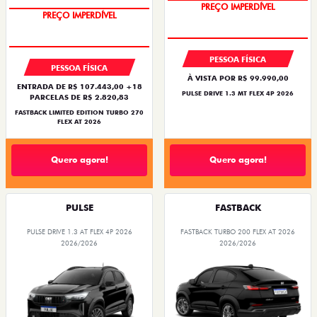
PREÇO IMPERDÍVEL
PREÇO IMPERDÍVEL
PESSOA FÍSICA
PESSOA FÍSICA
À VISTA POR R$ 99.990,00
ENTRADA DE R$ 107.443,00 +18
PULSE DRIVE 1.3 MT FLEX 4P 2026
PARCELAS DE R$ 2.820,83
FASTBACK LIMITED EDITION TURBO 270
FLEX AT 2026
Quero agora!
Quero agora!
PULSE
FASTBACK
PULSE DRIVE 1.3 AT FLEX 4P 2026
FASTBACK TURBO 200 FLEX AT 2026
2026/2026
2026/2026