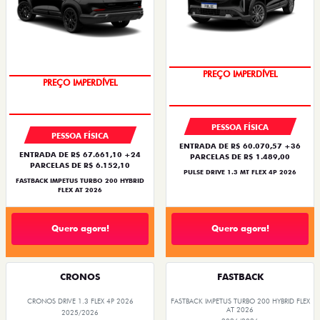
PREÇO IMPERDÍVEL
PREÇO IMPERDÍVEL
PESSOA FÍSICA
PESSOA FÍSICA
ENTRADA DE R$ 60.070,57 +36
ENTRADA DE R$ 67.661,10 +24
PARCELAS DE R$ 1.489,00
PARCELAS DE R$ 6.152,10
PULSE DRIVE 1.3 MT FLEX 4P 2026
FASTBACK IMPETUS TURBO 200 HYBRID
FLEX AT 2026
Quero agora!
Quero agora!
CRONOS
FASTBACK
CRONOS DRIVE 1.3 FLEX 4P 2026
FASTBACK IMPETUS TURBO 200 HYBRID FLEX
AT 2026
2025/2026