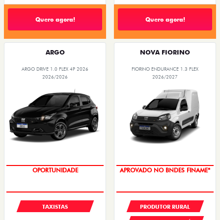
Quero agora!
Quero agora!
ARGO
NOVA FIORINO
ARGO DRIVE 1.0 FLEX 4P 2026
FIORINO ENDURANCE 1.3 FLEX
2026/2026
2026/2027
OPORTUNIDADE
APROVADO NO BNDES FINAME*
TAXISTAS
PRODUTOR RURAL