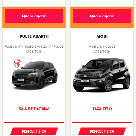
Quero agora!
Quero agora!
PULSE ABARTH
MOBI
PULSE ABARTH TURBO 270 FLEX AT 4P 2026
MOBI LIKE 1.0 2026
2026/2026
2026/2026
SAIA DE FIAT 0KM
TAXA ZERO
PESSOA FÍSICA
PESSOA FÍSICA