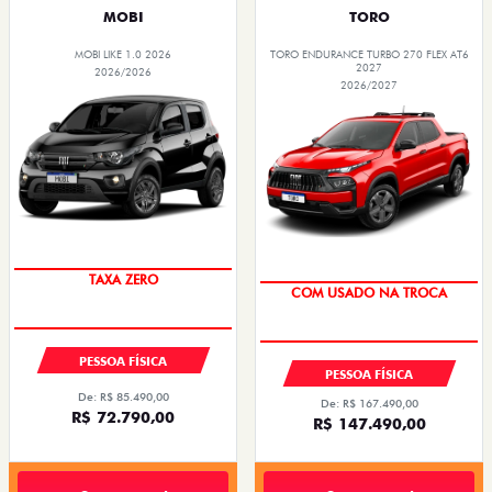
MOBI
TORO
MOBI LIKE 1.0 2026
TORO ENDURANCE TURBO 270 FLEX AT6
2027
2026/2026
2026/2027
TAXA ZERO
COM USADO NA TROCA
PESSOA FÍSICA
PESSOA FÍSICA
De: R$ 85.490,00
De: R$ 167.490,00
R$ 72.790,00
R$ 147.490,00