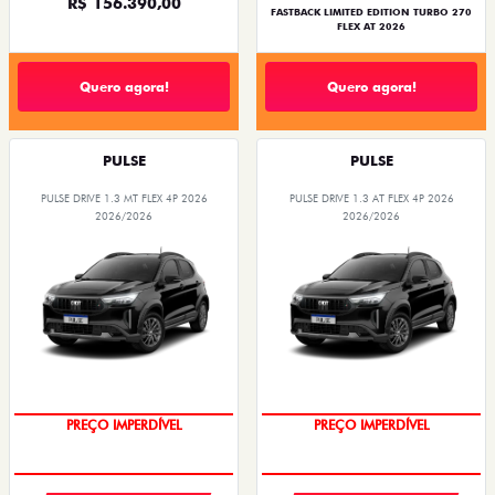
R$ 156.390,00
FASTBACK LIMITED EDITION TURBO 270
FLEX AT 2026
Quero agora!
Quero agora!
PULSE
PULSE
PULSE DRIVE 1.3 MT FLEX 4P 2026
PULSE DRIVE 1.3 AT FLEX 4P 2026
2026/2026
2026/2026
PREÇO IMPERDÍVEL
PREÇO IMPERDÍVEL