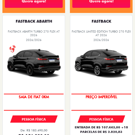
Quero agora!
Quero agora!
FASTBACK ABARTH
FASTBACK
FASTBACK ABARTH TURBO 270 FLEX AT
FASTBACK LIMITED EDITION TURBO 270 FLEX
2026
AT 2026
2026/2026
2026/2026
SAIA DE FIAT 0KM
PREÇO IMPERDÍVEL
PESSOA FÍSICA
PESSOA FÍSICA
ENTRADA DE R$ 107.443,00 +18
De: R$ 183.490,00
PARCELAS DE R$ 2.820,83