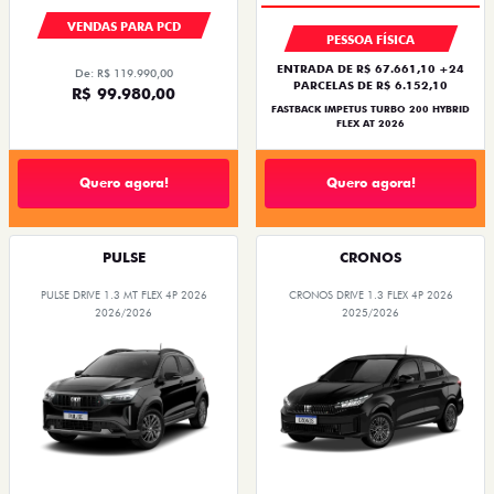
VENDAS PARA PCD
PESSOA FÍSICA
ENTRADA DE R$ 67.661,10 +24
De: R$ 119.990,00
PARCELAS DE R$ 6.152,10
R$ 99.980,00
FASTBACK IMPETUS TURBO 200 HYBRID
FLEX AT 2026
Quero agora!
Quero agora!
PULSE
CRONOS
PULSE DRIVE 1.3 MT FLEX 4P 2026
CRONOS DRIVE 1.3 FLEX 4P 2026
2026/2026
2025/2026