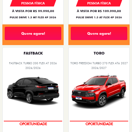
PESSOA FÍSICA
PESSOA FÍSICA
À VISTA POR R$ 99.990,00
À VISTA POR R$ 109.990,00
PULSE DRIVE 1.3 MT FLEX 4P 2026
PULSE DRIVE 1.3 AT FLEX 4P 2026
Quero agora!
Quero agora!
FASTBACK
TORO
FASTBACK TURBO 200 FLEX AT 2026
TORO FREEDOM TURBO 270 FLEX AT6 2027
2026/2026
2026/2027
OPORTUNIDADE
OPORTUNIDADE