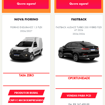
Quero agora!
Quero agora!
NOVA FIORINO
FASTBACK
FIORINO ENDURANCE 1.3 FLEX
FASTBACK AUDACE TURBO 200 HYBRID FLEX
AT 2026
2026/2027
2026/2026
TAXA ZERO
OPORTUNIDADE
PRODUTOR RURAL
VENDAS PARA PCD
CNPJ E MICROEMPRESÁRIO
De: R$ 167.490,00