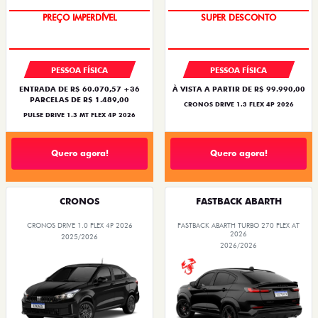
PREÇO IMPERDÍVEL
SUPER DESCONTO
PESSOA FÍSICA
PESSOA FÍSICA
ENTRADA DE R$ 60.070,57 +36
À VISTA A PARTIR DE R$ 99.990,00
PARCELAS DE R$ 1.489,00
CRONOS DRIVE 1.3 FLEX 4P 2026
PULSE DRIVE 1.3 MT FLEX 4P 2026
Quero agora!
Quero agora!
CRONOS
FASTBACK ABARTH
CRONOS DRIVE 1.0 FLEX 4P 2026
FASTBACK ABARTH TURBO 270 FLEX AT
2026
2025/2026
2026/2026