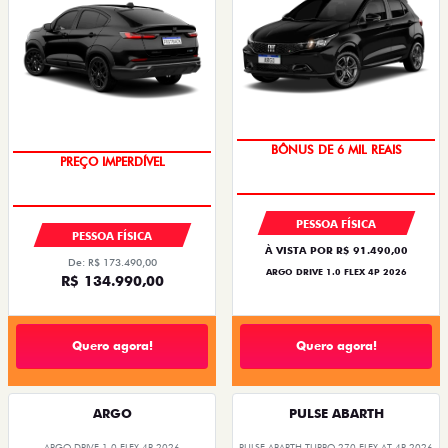
BÔNUS DE 6 MIL REAIS
PREÇO IMPERDÍVEL
PESSOA FÍSICA
PESSOA FÍSICA
À VISTA POR R$ 91.490,00
De: R$ 173.490,00
ARGO DRIVE 1.0 FLEX 4P 2026
R$ 134.990,00
Quero agora!
Quero agora!
ARGO
PULSE ABARTH
ARGO DRIVE 1.0 FLEX 4P 2026
PULSE ABARTH TURBO 270 FLEX AT 4P 2026